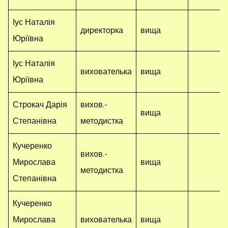
Іус Наталія
директорка
вища
Юріївна
Іус Наталія
вихователька
вища
Юріївна
Строкач Дарія
вихов.-
вища
Степанівна
методистка
Кучеренко
вихов.-
Мирослава
вища
методистка
Степанівна
Кучеренко
Мирослава
вихователька
вища