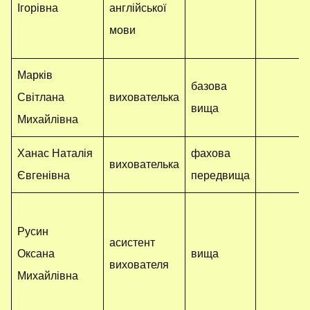
Ігорівна
англійської
мови
Марків
базова
Світлана
вихователька
вища
Михайлівна
Ханас Наталія
фахова
вихователька
Євгенівна
передвища
Русин
асистент
Оксана
вища
вихователя
Михайлівна