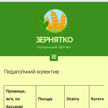
Перейти
до
вмісту
ЗЕРНЯТКО
Городоцький ЗДО №4
Педагогічний колектив
Прізвище,
ім’я, по
Посада
Освіта
Категорі
батькові