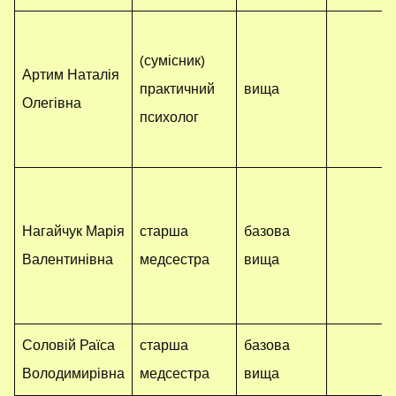
(сумісник)
Артим Наталія
практичний
вища
Олегівна
психолог
Нагайчук Марія
старша
базова
Валентинівна
медсестра
вища
Соловій Раїса
старша
базова
Володимирівна
медсестра
вища