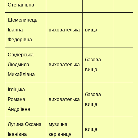
Степанівна
Шемелинець
Іванна
вихователька
вища
Федорівна
Свідерська
базова
Людмила
вихователька
вища
Михайлівна
Ігліцька
базова
Романа
вихователька
вища
Андріївна
Лугина Оксана
музична
вища
Іванівна
керівниця