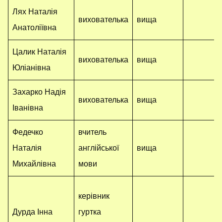
Лях Наталія
вихователька
вища
Анатоліївна
Цалик Наталія
вихователька
вища
Юліанівна
Захарко Надія
вихователька
вища
Іванівна
Федечко
вчитель
Наталія
англійської
вища
Михайлівна
мови
керівник
Дурда Інна
гуртка