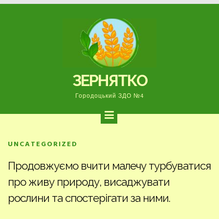
Перейти
до
вмісту
ЗЕРНЯТКО
Городоцький ЗДО №4
UNCATEGORIZED
Продовжуємо вчити малечу турбуватися
про живу природу, висаджувати
рослини та спостерігати за ними.