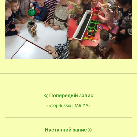
Навігація
Попередній запис
записів
Попередній
«StopRussia | MRIYA»
запис:
Наступний запис