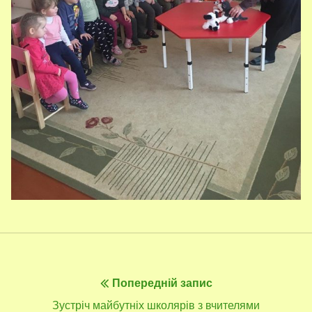
Навігація
Попередній запис
записів
Попередній
Зустріч майбутніх школярів з вчителями