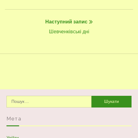
запис:
Наступний запис
Наступний
Шевченківські дні
запис:
Пошук:
Мета
Увійти