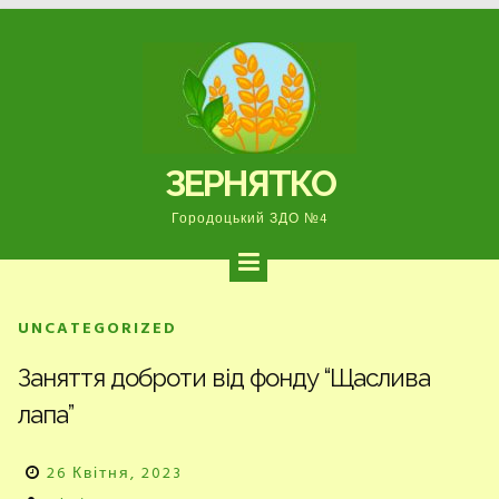
Перейти
до
вмісту
ЗЕРНЯТКО
Городоцький ЗДО №4
UNCATEGORIZED
Заняття доброти від фонду “Щаслива
лапа”
26 Квітня, 2023