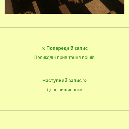
Навігація
Попередній запис
записів
Попередній
Великодні привітання воїнів
запис:
Наступний запис
Наступний
День вишиванки
запис: