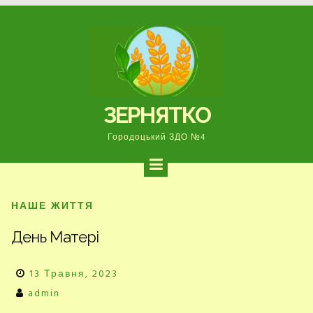
Перейти
до
вмісту
ЗЕРНЯТКО
Городоцький ЗДО №4
НАШЕ ЖИТТЯ
День Матері
13 Травня, 2023
admin