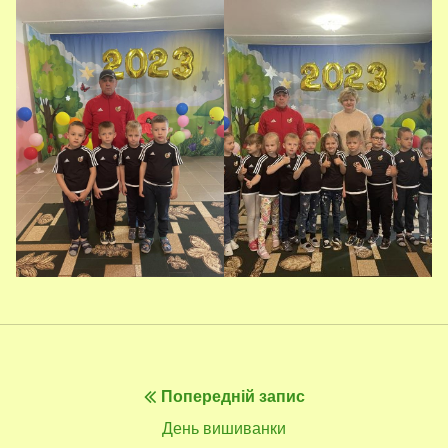
Навігація
Попередній запис
записів
Попередній
День вишиванки