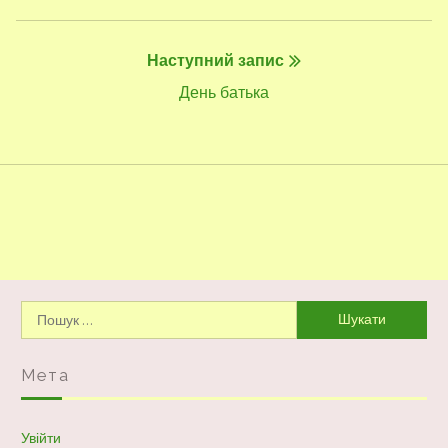
запис:
Наступний запис
Наступний
День батька
запис:
Пошук:
Мета
Увійти