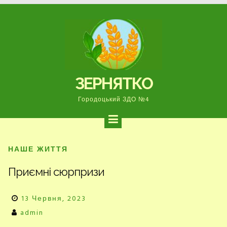
Перейти
до
вмісту
ЗЕРНЯТКО
Городоцький ЗДО №4
НАШЕ ЖИТТЯ
Приємні сюрпризи
13 Червня, 2023
admin