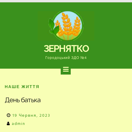
Перейти
до
вмісту
ЗЕРНЯТКО
Городоцький ЗДО №4
НАШЕ ЖИТТЯ
День батька
19 Червня, 2023
admin