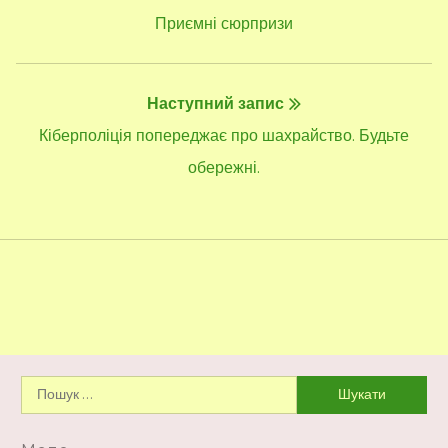
записів
Попередній
Приємні сюрпризи
запис:
Наступний запис
Наступний
Кіберполіція попереджає про шахрайство. Будьте
запис:
обережні.
Пошук: