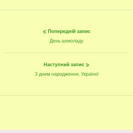
Навігація
Попередній запис
записів
Попередній
День шоколаду
запис:
Наступний запис
Наступний
З днем народження, Україно!
запис: