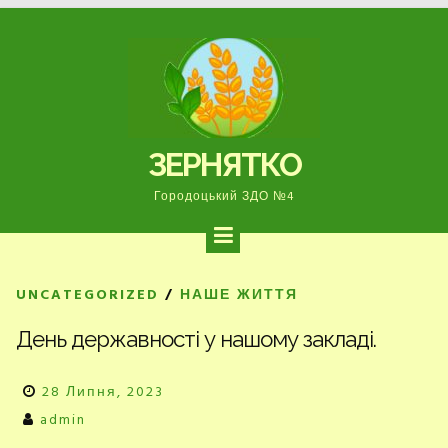
Перейти
до
вмісту
ЗЕРНЯТКО
Городоцький ЗДО №4
UNCATEGORIZED
/
НАШЕ ЖИТТЯ
День державності у нашому закладі.
28 Липня, 2023
admin