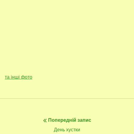
та інші фото
Навігація
Попередній запис
записів
Попередній
День хустки