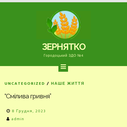
Перейти
до
вмісту
ЗЕРНЯТКО
Городоцький ЗДО №4
UNCATEGORIZED
/
НАШЕ ЖИТТЯ
“Смілива гривня”
8 Грудня, 2023
admin