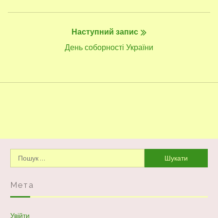
запис:
Наступний запис
Наступний
День соборності України
запис:
Пошук:
Мета
Увійти