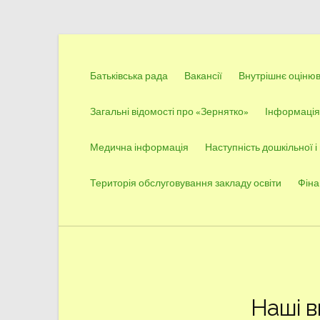
Перейти
до
Батьківська рада
Вакансії
Внутрішнє оцінюва
вмісту
Загальні відомості про «Зернятко»
Інформація 
Медична інформація
Наступність дошкільної і
Територія обслуговування закладу освіти
Фіна
Наші в