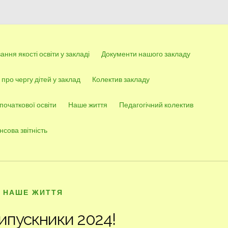
ння якості освіти у закладі
Документи нашого закладу
про чергу дітей у заклад
Колектив закладу
 початкової освіти
Наше життя
Педагогічний колектив
нсова звітність
НАШЕ ЖИТТЯ
ипускники 2024!