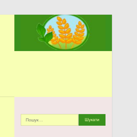
ЗЕРНЯТКО
Городоцький ЗДО №4
Пошук: