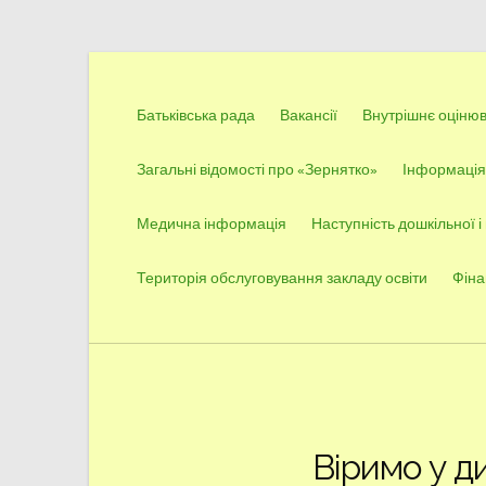
Перейти
до
Батьківська рада
Вакансії
Внутрішнє оцінюва
вмісту
Загальні відомості про «Зернятко»
Інформація 
Медична інформація
Наступність дошкільної і
Територія обслуговування закладу освіти
Фіна
Віримо у д