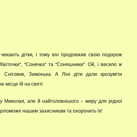
чекають дітки, і тому він продовжив свою подорож
Квіточки”, “Сонечка” та “Соняшники”. Ой, і весело ж
 Сніговик, Зимонька. А Ліні діти дали зрозуміти
 місце їй на святі.
 у Миколая, але й найголовнішого – миру для рідної
 допоможе нашим захисникам та охоронить їх!