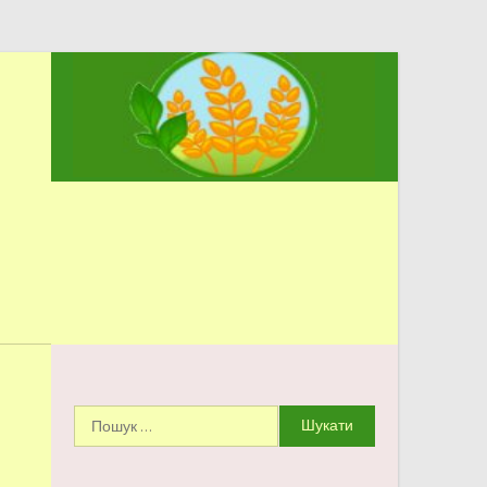
ЗЕРНЯТКО
Городоцький ЗДО №4
Пошук: