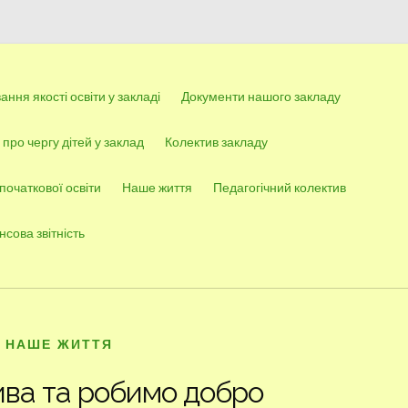
ння якості освіти у закладі
Документи нашого закладу
про чергу дітей у заклад
Колектив закладу
 початкової освіти
Наше життя
Педагогічний колектив
нсова звітність
НАШЕ ЖИТТЯ
ива та робимо добро