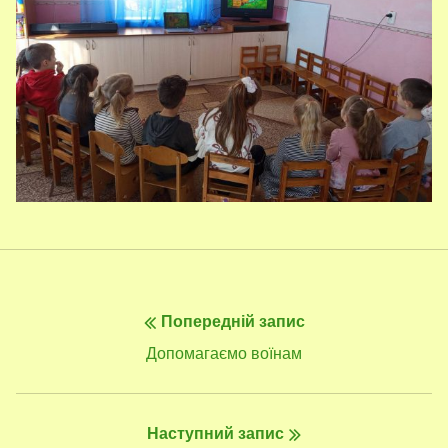
Навігація
Попередній запис
записів
Попередній
Допомагаємо воїнам
запис:
Наступний запис