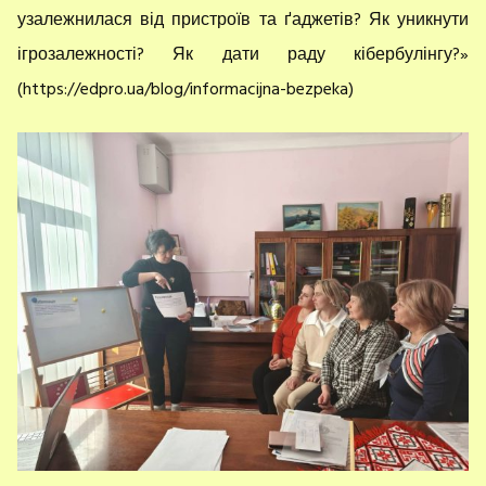
узалежнилася від пристроїв та ґаджетів? Як уникнути
ігрозалежності? Як дати раду кібербулінгу?»
(https://edpro.ua/blog/informacijna-bezpeka)