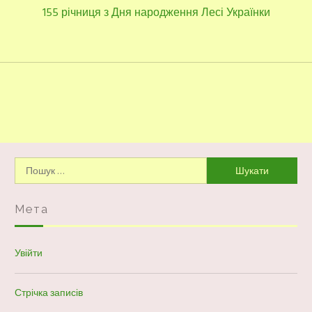
Наступний
155 річниця з Дня народження Лесі Українки
запис:
Пошук:
Мета
Увійти
Стрічка записів