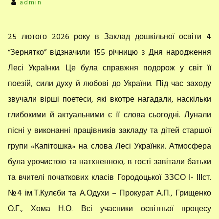
admin
25 лютого 2026 року в Заклад дошкільної освіти 4
“Зернятко” відзначили 155 річницю з Дня народження
Лесі Українки. Це була справжня подорож у світ її
поезій, сили духу й любові до України. Під час заходу
звучали вірші поетеси, які вкотре нагадали, наскільки
глибокими й актуальними є її слова сьогодні. Лунали
пісні у виконанні працівників закладу та дітей старшої
групи «Капітошка» на слова Лесі Українки. Атмосфера
була урочистою та натхненною, в гості завітали батьки
та вчителі початкових класів Городоцької ЗЗСО І- ІІІст.
№4 ім.Т.Кулєби та А.Одухи – Прокурат А.П., Грищенко
О.Г., Хома Н.О. Всі учасники освітньої процесу